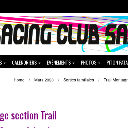
S
CALENDRIERS
EVÉNEMENTS
PHOTOS
PITON PAT
Home
/
Mars 2023
/
Sorties familiales
/
Trail Montag
ge section Trail