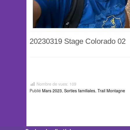
20230319 Stage Colorado 02
Nombre de vues:
109
Publié
Mars 2023
,
Sorties familiales
,
Trail Montagne
S
Slideshow
M
M
Article
navigation