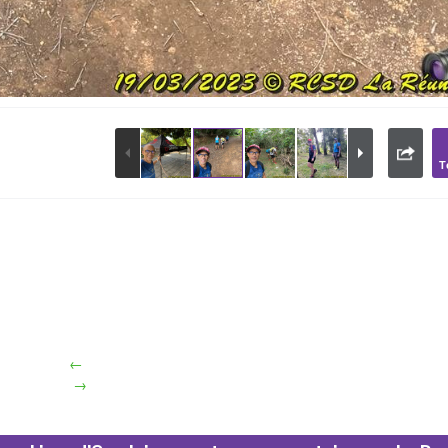
T
esc
aximize
Previous
Next
Close
←
→