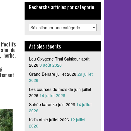
Recherche articles par catégorie
Recherche
articles
par
ffectifs
catégorie
Articles récents
 afin de
, herbe,
Leu Oxygene Trail Sakikour août
2026
3 août 2026
té
aitement
Grand Benare juillet 2026
29 juillet
2026
Les courses du mois de juin juillet
2026
14 juillet 2026
Soirée karaoké juin 2026
14 juillet
2026
Kid’s athlé juillet 2026
12 juillet
2026