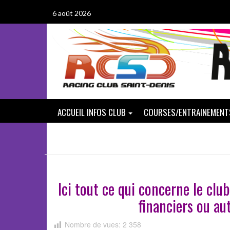
Passer
6 août 2026
au
contenu
ACCUEIL INFOS CLUB
COURSES/ENTRAINEMENT
Ici tout ce qui concerne le club
financiers ou au
Nombre de vues:
2 358