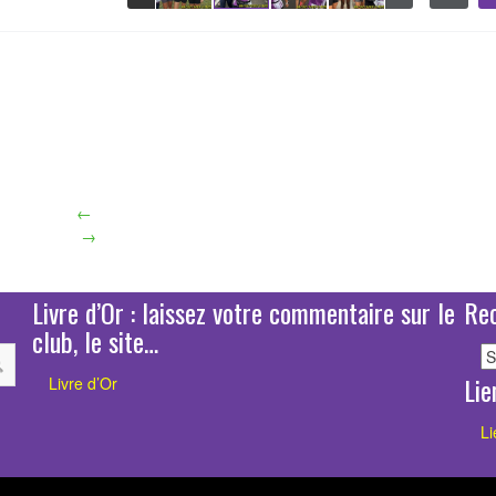
esc
aximize
Previous
Next
Close
←
→
Livre d’Or : laissez votre commentaire sur le
Rec
club, le site…
R
ar
Lie
Livre d’Or
p
c
Li