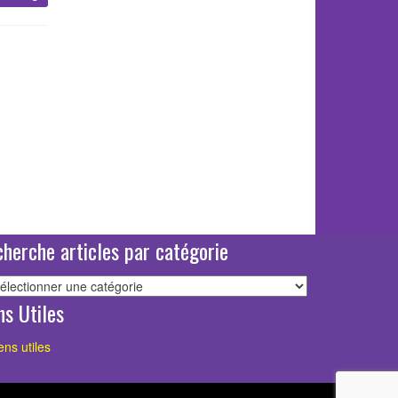
herche articles par catégorie
echerche
ticles
ns Utiles
ar
atégorie
ens utiles