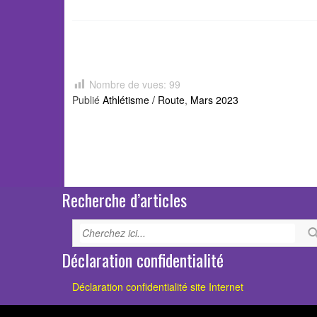
Nombre de vues:
99
Publié
Athlétisme / Route
,
Mars 2023
S
Slideshow
M
M
Article
navigation
Recherche d’articles
Déclaration confidentialité
Déclaration confidentialité site Internet