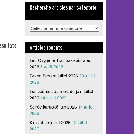
Recherche articles par catégorie
Recherche
articles
par
ésultats
catégorie
Articles récents
Leu Oxygene Trail Sakikour août
2026
3 août 2026
Grand Benare juillet 2026
29 juillet
2026
Les courses du mois de juin juillet
2026
14 juillet 2026
Soirée karaoké juin 2026
14 juillet
2026
Kid’s athlé juillet 2026
12 juillet
2026