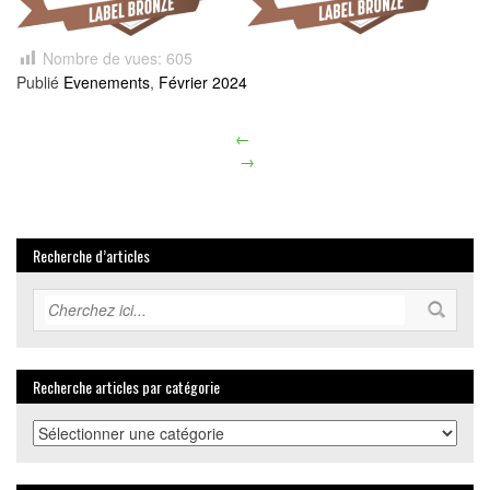
Nombre de vues:
605
Publié
Evenements
,
Février 2024
←
Article
→
navigation
Recherche d’articles
Recherche articles par catégorie
Recherche
articles
par