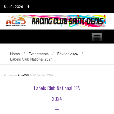
Passer
8 août 2026
au
contenu
Basculer
navigation
Home
/
Evenements
/
Février 2024
/
Labels Club National 2024
Publié par
Lolo974
le 26 février 2024
Labels Club National FFA
2024
—