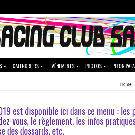
S
CALENDRIERS
EVÉNEMENTS
PHOTOS
PITON PAT
Home
019 est disponible ici dans ce menu : les p
ndez-vous, le règlement, les infos pratiques
e des dossards, etc.