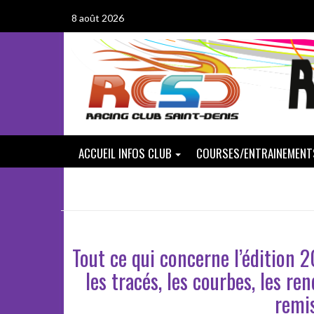
Passer
8 août 2026
au
contenu
ACCUEIL INFOS CLUB
COURSES/ENTRAINEMENT
Tout ce qui concerne l’édition 2
les tracés, les courbes, les re
remis