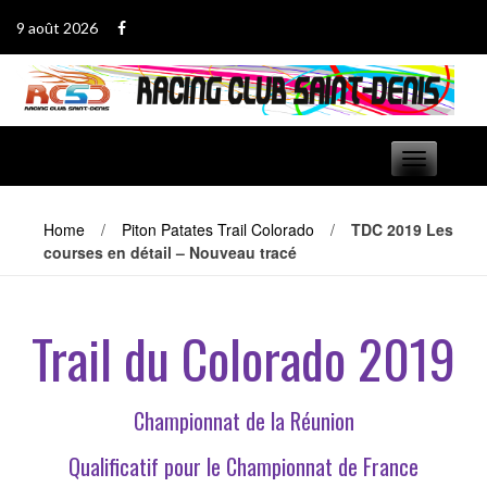
Passer
9 août 2026
au
contenu
Basculer
navigation
Home
/
Piton Patates Trail Colorado
/
TDC 2019 Les
courses en détail – Nouveau tracé
Trail du Colorado 2019
Championnat de la Réunion
Qualificatif pour le Championnat de France