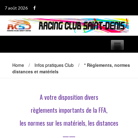
Passer
7 août 2026
au
contenu
Basculer
navigation
Home
/
Infos pratiques Club
/
* Règlements, normes
distances et matériels
A votre disposition divers
règlements importants de la FFA,
les normes sur les matériels, les distances
——