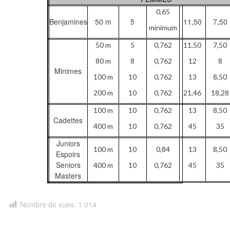
0,65
Benjamines
50 m
5
11,50
7,50
minimum
50 m
5
0,762
11,50
7,50
80 m
8
0,762
12
8
Minimes
100 m
10
0,762
13
8,50
200 m
10
0,762
21,46
18,28
100 m
10
0,762
13
8,50
Cadettes
400 m
10
0,762
45
35
Juniors
100 m
10
0,84
13
8,50
Espoirs
Seniors
400 m
10
0,762
45
35
Masters
Nombre de vues:
1 014