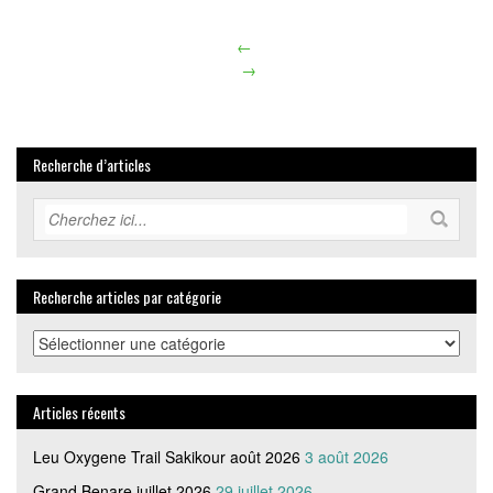
←
Article
→
navigation
Recherche d’articles
Recherche articles par catégorie
Recherche
articles
par
catégorie
Articles récents
Leu Oxygene Trail Sakikour août 2026
3 août 2026
Grand Benare juillet 2026
29 juillet 2026