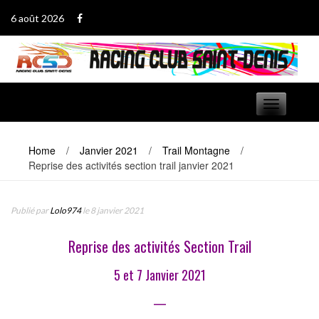
Passer
6 août 2026
au
contenu
Basculer
navigation
Home
/
Janvier 2021
/
Trail Montagne
/
Reprise des activités section trail janvier 2021
Publié par
Lolo974
le 8 janvier 2021
Reprise des activités Section Trail
5 et 7 Janvier 2021
—