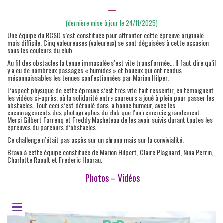
—
(dernière mise à jour le 24/11/2025)
Une équipe du RCSD s’est constituée pour affronter cette épreuve originale
mais difficile. Cinq valeureuses (valeureux) se sont déguisées à cette occasion
sous les couleurs du club.
Au fil des obstacles la tenue immaculée s’est vite transformée… Il faut dire qu’il
y a eu de nombreux passages « humides » et boueux qui ont rendus
méconnaissables les tenues confectionnées par Marion Hilper.
L’aspect physique de cette épreuve s’est très vite fait ressentir, en témoignent
les vidéos ci-après, où la solidarité entre coureurs a joué à plein pour passer les
obstacles. Tout ceci s’est déroulé dans la bonne humeur, avec les
encouragements des photographes du club que l’on remercie grandement.
Merci Gilbert Farrenq et Freddy Macheteau de les avoir suivis durant toutes les
épreuves du parcours d’obstacles.
Ce challenge n’était pas accès sur un chrono mais sur la convivialité.
Bravo à cette équipe constituée de Marion Hilpert, Claire Plagnard, Nina Perrin,
Charlotte Raoult et Frederic Hoarau.
Photos – Vidéos
20251122 Tropicadingue