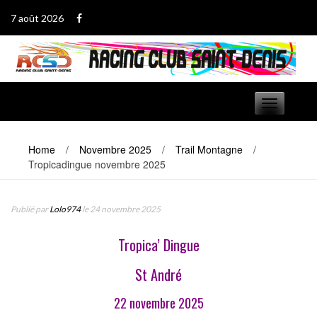
Passer
7 août 2026
au
contenu
Basculer
navigation
Home
/
Novembre 2025
/
Trail Montagne
/
Tropicadingue novembre 2025
Publié par
Lolo974
le 24 novembre 2025
Tropica’ Dingue
St André
22 novembre 2025