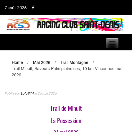
Passer
7 août 2026
au
contenu
Basculer
navigation
Home
/
Mai 2026
/
Trail Montagne
/
Trail Minuit, Saveurs Palmiplainoises, 10 km Vincennes mai
2026
Publié par
Lolo974
le 26 mai 2026
Trail de Minuit
La Possession