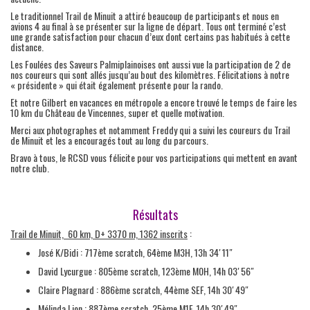
Le traditionnel Trail de Minuit a attiré beaucoup de participants et nous en
avions 4 au final à se présenter sur la ligne de départ. Tous ont terminé c’est
une grande satisfaction pour chacun d’eux dont certains pas habitués à cette
distance.
Les Foulées des Saveurs Palmiplainoises ont aussi vue la participation de 2 de
nos coureurs qui sont allés jusqu’au bout des kilomètres. Félicitations à notre
« présidente » qui était également présente pour la rando.
Et notre Gilbert en vacances en métropole a encore trouvé le temps de faire les
10 km du Château de Vincennes, super et quelle motivation.
Merci aux photographes et notamment Freddy qui a suivi les coureurs du Trail
de Minuit et les a encouragés tout au long du parcours.
Bravo à tous, le RCSD vous félicite pour vos participations qui mettent en avant
notre club.
Résultats
Trail de Minuit, 60 km, D+ 3370 m, 1362 inscrits
:
José K/Bidi : 717ème scratch, 64ème M3H, 13h 34′ 11″
David Lycurgue : 805ème scratch, 123ème M0H, 14h 03′ 56″
Claire Plagnard : 886ème scratch, 44ème SEF, 14h 30′ 49″
Mélinda Lion : 887ème scratch, 25ème M1F, 14h 30′ 49″