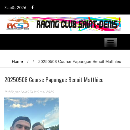
Passer
8 août 2026
au
contenu
Basculer
navigation
Home
/
/
20250508 Course Papangue Benoit Matthieu
20250508 Course Papangue Benoit Matthieu
Publié par
Lolo974
le 9 mai 2025