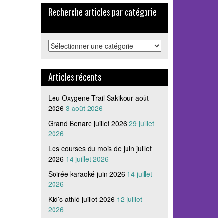
Recherche articles par catégorie
Recherche
articles
par
catégorie
Articles récents
Leu Oxygene Trail Sakikour août
2026
3 août 2026
Grand Benare juillet 2026
29 juillet
2026
Les courses du mois de juin juillet
2026
14 juillet 2026
Soirée karaoké juin 2026
14 juillet
2026
Kid’s athlé juillet 2026
12 juillet
2026