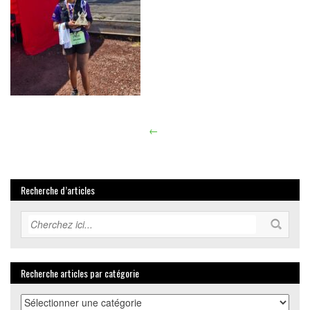
←
Article
navigation
Recherche d’articles
Recherche articles par catégorie
Recherche