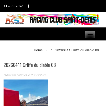
Passer
11 août 2026
au
contenu
Basculer
navigation
Home
/
/
20260411 Griffe du diable 08
20260411 Griffe du diable 08
Publié par
Lolo974
le 15 avril 2026