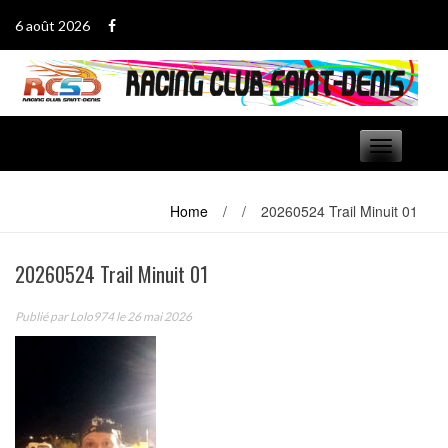
Passer
6 août 2026
au
contenu
Basculer
navigation
Home
/
/
20260524 Trail Minuit 01
20260524 Trail Minuit 01
Publié par
Lolo974
le 26 mai 2026