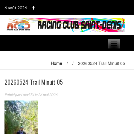
Passer
6 août 2026
au
contenu
Basculer
navigation
Home
/
/
20260524 Trail Minuit 05
20260524 Trail Minuit 05
Publié par
Lolo974
le 26 mai 2026