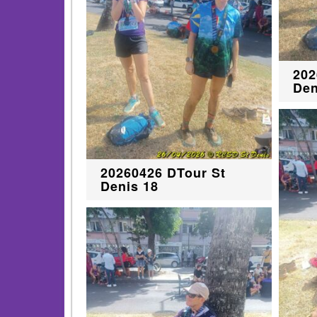
202
Den
20260426 DTour St
Denis 18