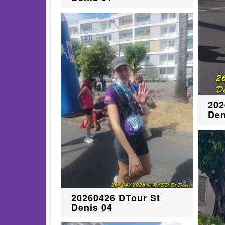
202
Den
20260426 DTour St
Denis 04