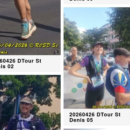
60426 DTour St
is 02
20260426 DTour St
Denis 05