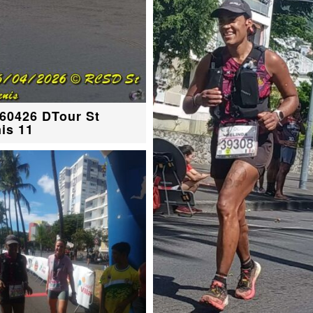
60426 DTour St
is 11