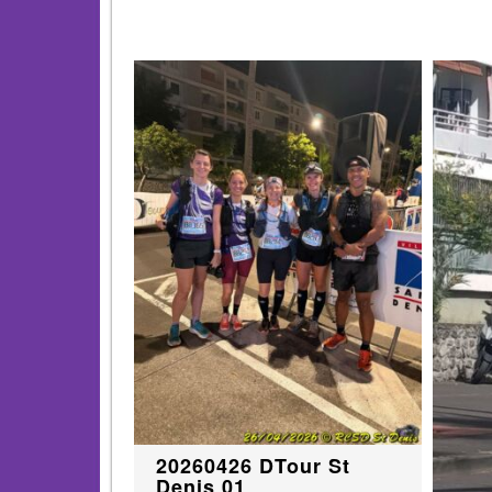
20260426 DTour St
Denis 01