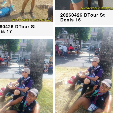
20260426 DTour St
Denis 16
60426 DTour St
is 17