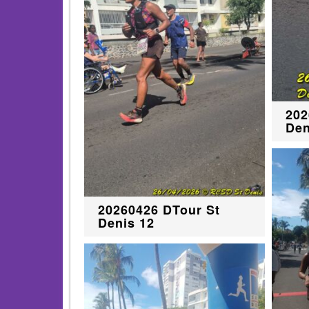
202
Den
20260426 DTour St
Denis 12