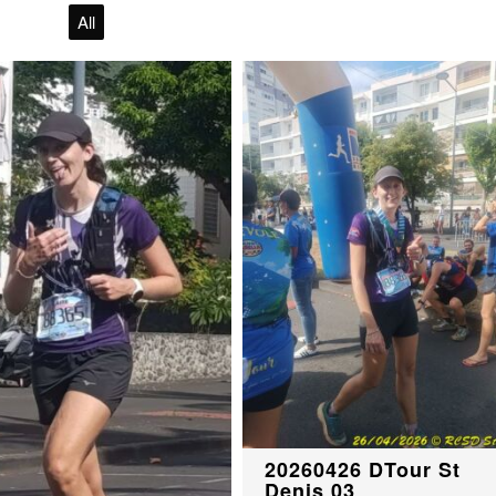
All
20260426 DTour St
Denis 03