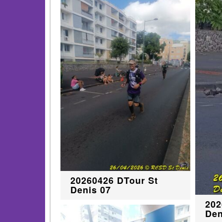
20260426 DTour St
Denis 07
202
Den