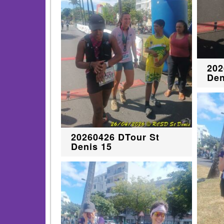
202
Den
20260426 DTour St
Denis 15