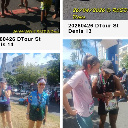
20260426 DTour St
Denis 13
60426 DTour St
is 14