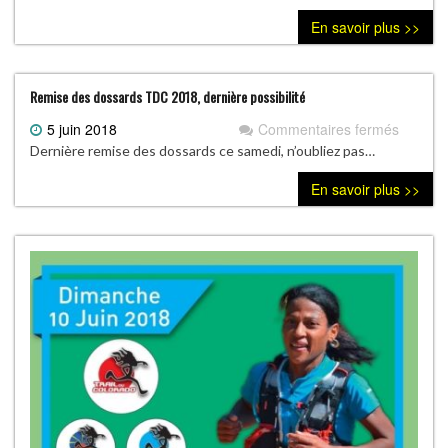
En savoir plus >>
Remise des dossards TDC 2018, dernière possibilité
5 juin 2018
Commentaires fermés
sur
Remise
Dernière remise des dossards ce samedi, n’oubliez pas…
des
En savoir plus >>
dossar
TDC
2018,
dernièr
possibil