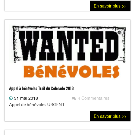
nouvea
En savoir plus >>
Roadbo
du
TDC
2018
est
disponi
Appel à bénévoles Trail du Colorado 2018
31 mai 2018
4 Commentaires
Appel de bénévoles URGENT
En savoir plus >>