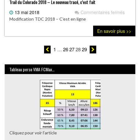
Trail du Colorado 2018 – Le nouveau tracé, c’est fait
13 mai 2018
Commentaires fermés
sur
Trail
Modification TDC 2018 – C’est en ligne
du
En savoir plus >>
Colora
2018
–
1
…
26
27
28
29
Le
nouvea
tracé,
Tableau perso VMA FCMax…
c’est
fait
Cliquez pour voir l’article