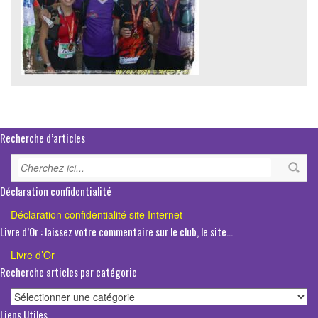
Recherche d’articles
Déclaration confidentialité
Déclaration confidentialité site Internet
Livre d’Or : laissez votre commentaire sur le club, le site…
Livre d’Or
Recherche articles par catégorie
Recherche
articles
Liens Utiles