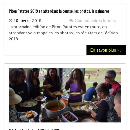
Piton Patates 2019 en attendant la course, les photos, le palmares
10 février 2019
Commentaires fermés
sur
Piton
La prochaine édition de Piton Patates est en route, en
Patates
attendant voici rappelés les photos, les résultats de l’édition
2019
2018
en
En savoir plus >>
attenda
la
course,
les
photos,
le
palmar