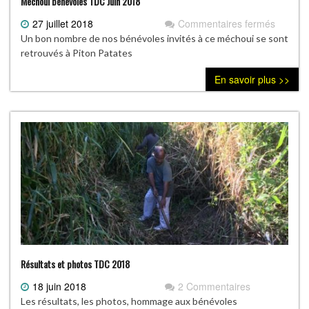
Méchoui bénévoles TDC Juin 2018
27 juillet 2018
Commentaires fermés
sur
Méchou
Un bon nombre de nos bénévoles invités à ce méchoui se sont
bénévo
retrouvés à Piton Patates
TDC
En savoir plus >>
Juin
2018
Résultats et photos TDC 2018
18 juin 2018
2 Commentaires
Les résultats, les photos, hommage aux bénévoles