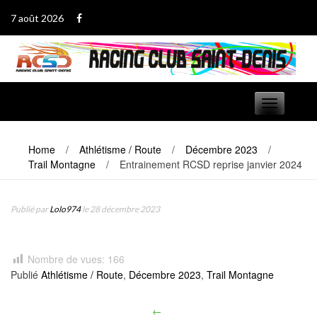
Passer
7 août 2026
au
contenu
Basculer
navigation
Home
/
Athlétisme / Route
/
Décembre 2023
/
Trail Montagne
/
Entrainement RCSD reprise janvier 2024
Publié par
Lolo974
le 28 décembre 2023
Nombre de vues:
166
Publié
Athlétisme / Route
,
Décembre 2023
,
Trail Montagne
←