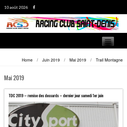
Passer
10 août 2026
au
contenu
Basculer
navigation
Home
/
Juin 2019
/
Mai 2019
/
Trail Montagne
Mai 2019
TDC 2019 – remise des dossards – dernier jour samedi 1er juin